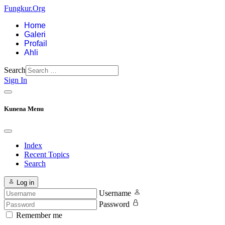
Fungkur.Org
Home
Galeri
Profail
Ahli
Search
Sign In
Kunena Menu
Index
Recent Topics
Search
Log in
Username
Password
Remember me