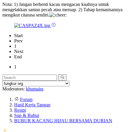
Nota: 1) Jangan berhenti kacau mengacau kuahnya untuk
mengelakkan santan pecah atau meruap. 2) Tahap kemanisannya
mengikut citarasa sendiri.
Start
Prev
1
Next
End
1
Moderators:
khumaira
Forum
Hasil Kerja Tangan
Resipi
Sup & Bubur
BUBUR KACANG HIJAU BERSAMA DURIAN